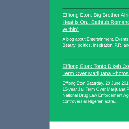
Effiong Eton: Big Brother Af
Heat is On.. Bathtub Roman
Within)
A blog about Entertainment, Events,
Beauty, politics, Inspiration, P.R, a
Effiong Eton: Tonto Dikeh Co
Term Over Marijuana Photos
Effiong Eton Saturday, 29 June 20
15-year Jail Term Over Marijuana 
National Drug Law Enforcement Age
controversial Nigerian actre...