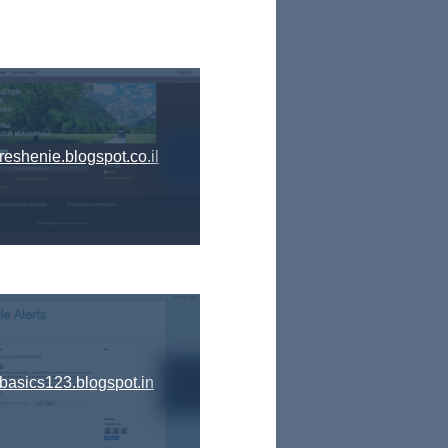
eshenie.blogspot.co.il
basics123.blogspot.in