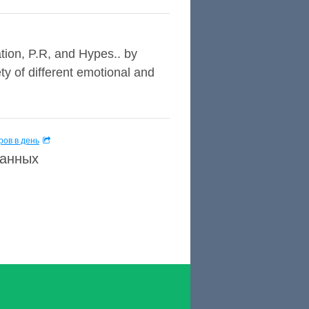
ation, P.R, and Hypes.. by
y of different emotional and
ов в день
данных