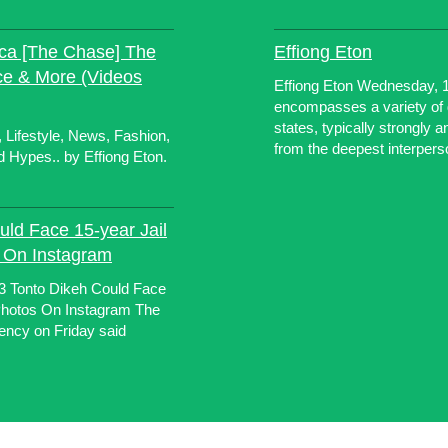
rica [The Chase] The
Effiong Eton
ce & More (Videos
Effiong Eton Wednesday, 
encompasses a variety of d
states, typically strongly 
 Lifestyle, News, Fashion,
from the deepest interperso
nd Hypes.. by Effiong Eton.
uld Face 15-year Jail
 On Instagram
13 Tonto Dikeh Could Face
Photos On Instagram The
ncy on Friday said