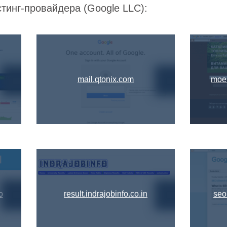
тинг-провайдера (Google LLC):
mail.qtonix.com
moer
o
result.indrajobinfo.co.in
seo