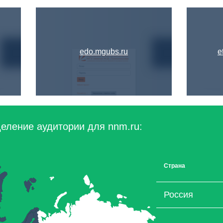
edo.mgubs.ru
e
еление аудитории для nnm.ru:
Страна
Россия