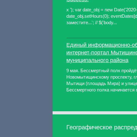
x '); var date_obj = new Date('202
date_obj.setHours(0); eventDates[
заместите...'; // $('body...
Единый информационно-о
интернет-портал Мытищин
муниципального района
9 мая. Бессмертный полк пройдё
Новомытищинскому проспекту, г
Мытищи (площадь Мира) и улице
Бессмертного полка начинается в 
Географическое распред