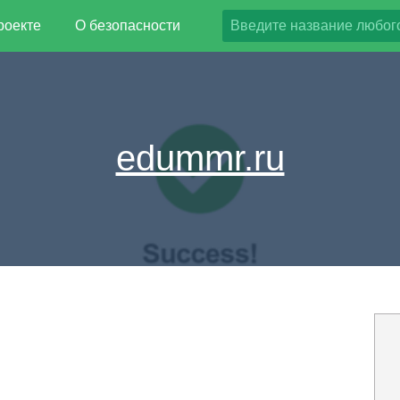
роекте
О безопасности
edummr.ru