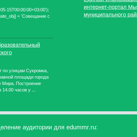
интернет-портал Мы
0-05-15T00:00:00+03:00');
муниципального рай
date_obj] = 'Совещание с
бразовательный
ского
т по улицам Сукромка,
лавной площади города
 Мира. Построение
14.00 часов у ...
еление аудитории для edummr.ru: