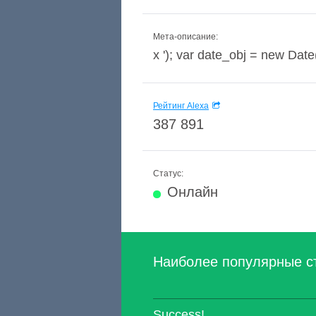
Мета-описание:
x '); var date_obj = new Dat
Рейтинг Alexa
387 891
Статус:
Онлайн
Наиболее популярные с
Success!