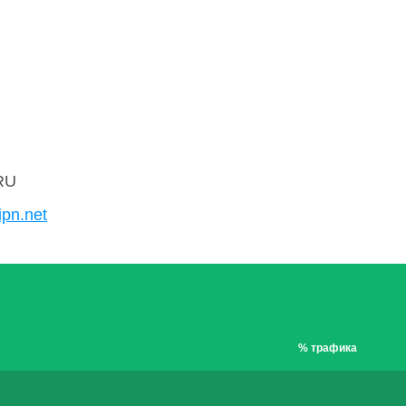
RU
ipn.net
% трафика