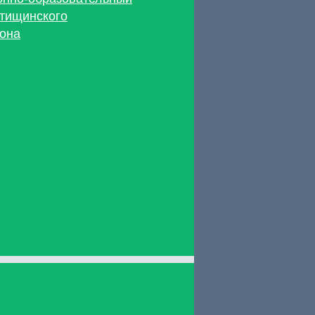
тищинского
она