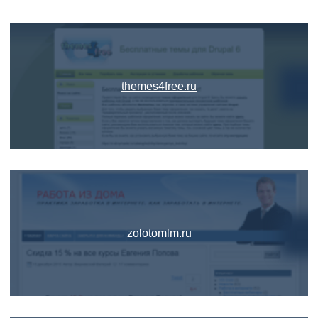
themes4free.ru
zolotomlm.ru