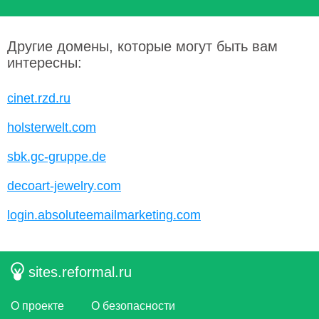
Другие домены, которые могут быть вам
интересны:
cinet.rzd.ru
holsterwelt.com
sbk.gc-gruppe.de
decoart-jewelry.com
login.absoluteemailmarketing.com
sites.reformal.ru
О проекте
О безопасности