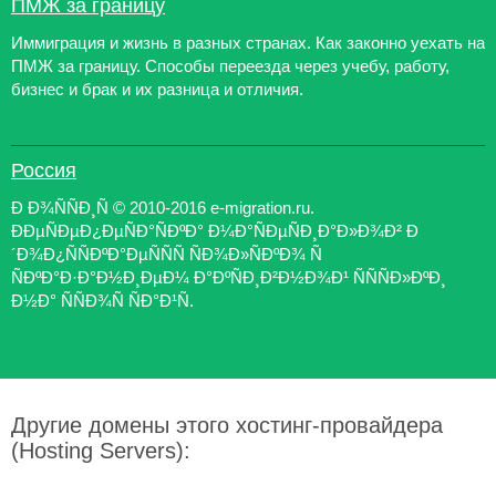
ПМЖ за границу
Иммиграция и жизнь в разных странах. Как законно уехать на
ПМЖ за границу. Способы переезда через учебу, работу,
бизнес и брак и их разница и отличия.
Россия
Ð Ð¾ÑÑÐ¸Ñ © 2010-2016 e-migration.ru.
ÐÐµÑÐµÐ¿ÐµÑÐ°ÑÐºÐ° Ð¼Ð°ÑÐµÑÐ¸Ð°Ð»Ð¾Ð² Ð
´Ð¾Ð¿ÑÑÐºÐ°ÐµÑÑÑ ÑÐ¾Ð»ÑÐºÐ¾ Ñ
ÑÐºÐ°Ð·Ð°Ð½Ð¸ÐµÐ¼ Ð°ÐºÑÐ¸Ð²Ð½Ð¾Ð¹ ÑÑÑÐ»ÐºÐ¸
Ð½Ð° ÑÑÐ¾Ñ ÑÐ°Ð¹Ñ.
Другие домены этого хостинг-провайдера
(Hosting Servers):