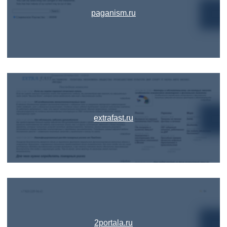
paganism.ru
extrafast.ru
2portala.ru