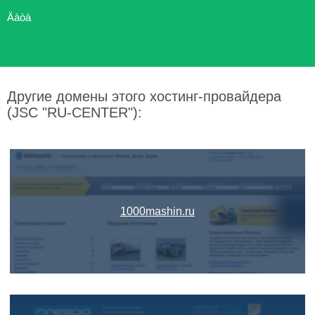
Äàòà
Другие домены этого хостинг-провайдера
(JSC "RU-CENTER"):
1000mashin.ru