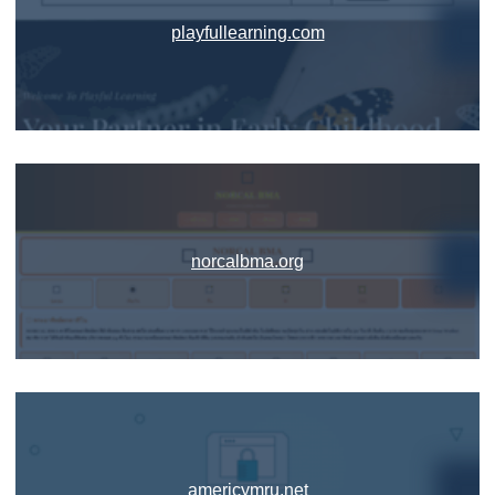
playfullearning.com
norcalbma.org
americymru.net