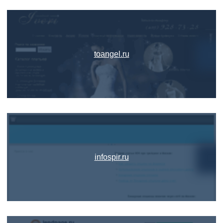
toangel.ru
infospir.ru