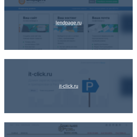
lendpage.ru
it-click.ru