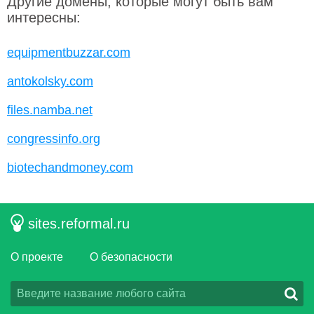
Другие домены, которые могут быть вам
интересны:
equipmentbuzzar.com
antokolsky.com
files.namba.net
congressinfo.org
biotechandmoney.com
sites.reformal.ru
О проекте
О безопасности