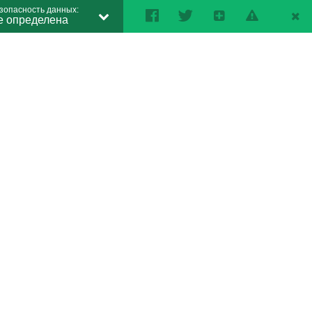
зопасность данных:
е определена