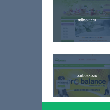
milo-var.ru
barboske.ru