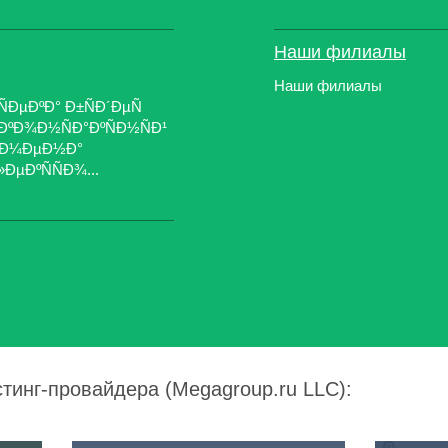
Наши филиалы
Наши филиалы
ÐµÐºÐ° Ð±ÑÐ´ÐµÑ
ÐºÐ¾Ð½ÑÐ°ÐºÑÐ½ÑÐ¹
Ð¾Ð¼ÐµÐ½Ð°
»ÐµÐºÑÑÐ¾...
стинг-провайдера (Megagroup.ru LLC):