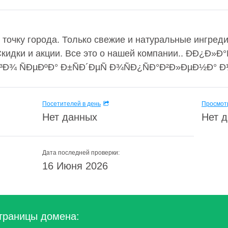
 точку города. Только свежие и натуральные ингред
идки и акции. Все это о нашей компании.. ÐÐ¿Ð»Ð°Ñ
¾ ÑÐµÐºÐ° Ð±ÑÐ´ÐµÑ Ð¾ÑÐ¿ÑÐ°Ð²Ð»ÐµÐ½Ð° Ð½
Посетителей в день
Просмотр
Нет данных
Нет 
Дата последней проверки:
16 Июня 2026
траницы домена: