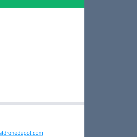
stdronedepot.com