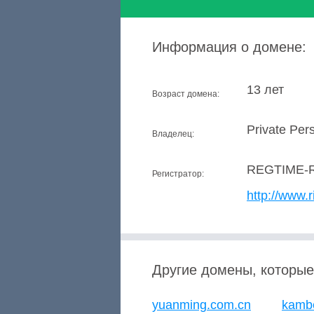
Информация о домене:
13 лет
Возраст домена:
Private Per
Владелец:
REGTIME-
Регистратор:
http://www.r
Другие домены, которые
yuanming.com.cn
kambe