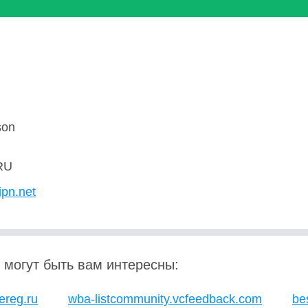
son
RU
ipn.net
 могут быть вам интересны:
reg.ru
wba-listcommunity.vcfeedback.com
be