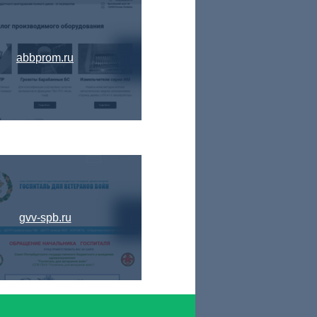
abbprom.ru
gvv-spb.ru