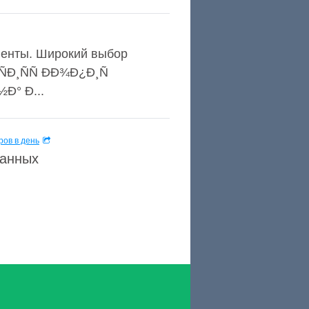
иенты. Широкий выбор
Ð¸ÑÑ ÐÐ¾Ð¿Ð¸Ñ
Ð° Ð...
ов в день
данных