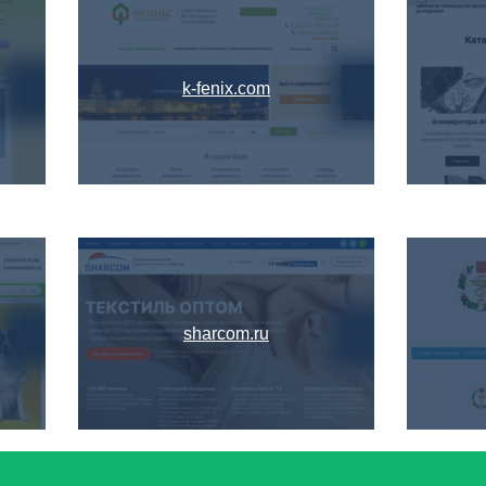
k-fenix.com
sharcom.ru