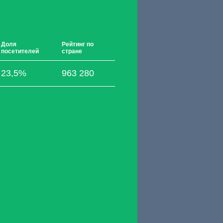
Доля
Рейтинг по
посетителей
стране
23,5%
963 280