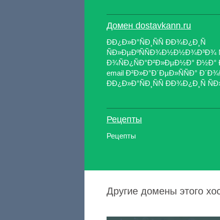
Домен dostavkann.ru
ÐÐ¿Ð»Ð°ÑÐ¸ÑÑ ÐÐ¾Ð¿Ð¸Ñ
ÑÐ»ÐµÐºÑÑÐ¾Ð½Ð½Ð¾Ð³Ð¾ Ñ
Ð¾ÑÐ¿ÑÐ°Ð²Ð»ÐµÐ½Ð° Ð½Ð° 
email Ð²Ð»Ð°Ð´ÐµÐ»ÑÑÐ° Ð´
ÐÐ¿Ð»Ð°ÑÐ¸ÑÑ ÐÐ¾Ð¿Ð¸Ñ ÑÐ
Рецепты
Рецепты
Другие домены этого хо