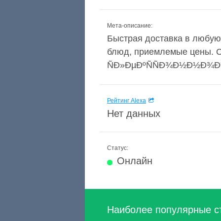
Мета-описание:
Быстрая доставка в любую
блюд, приемлемые цены. Ск
ÑÐ»ÐµÐºÑÑÐ¾Ð½Ð½Ð¾Ð³Ð
Рейтинг Alexa
Нет данных
Статус:
Онлайн
Наиболее популярные с