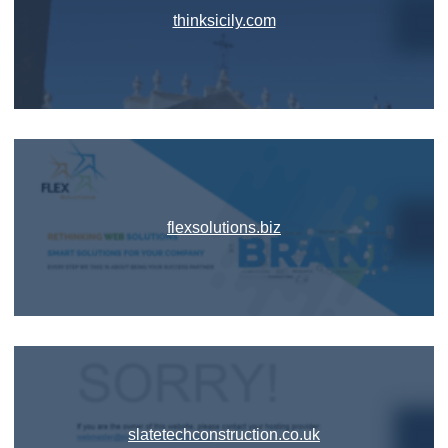
thinksicily.com
flexsolutions.biz
slatetechconstruction.co.uk