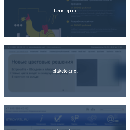
beontop.ru
plaketok.net