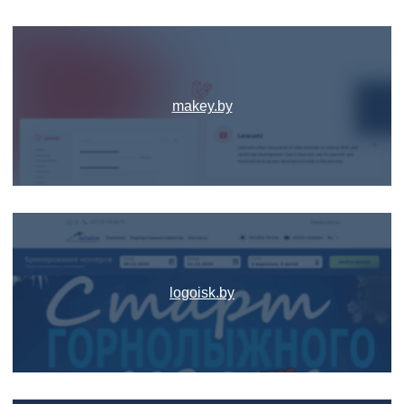
makey.by
logoisk.by