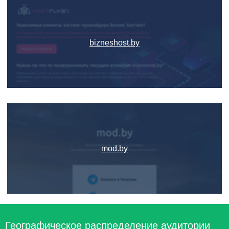
bizneshost.by
mod.by
Географическое распределение аудитории