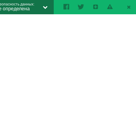
зопасность данных:
е определена