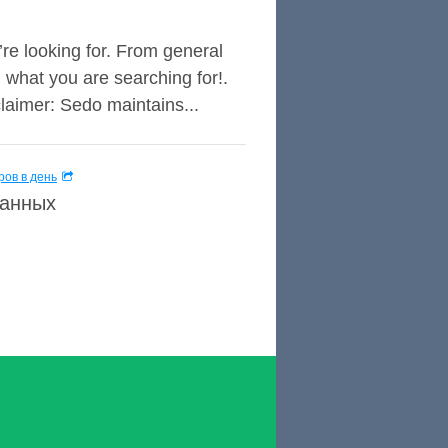
ou’re looking for. From general
d what you are searching for!.
aimer: Sedo maintains...
ов в день
данных