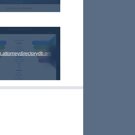
.attorneydirectorydb.org