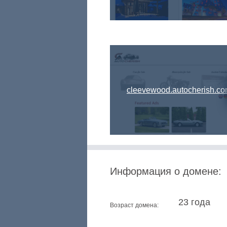
tent.suddenlylikablepix.net
cleevewood.autocherish.c
Информация о домене:
23 года
Возраст домена: