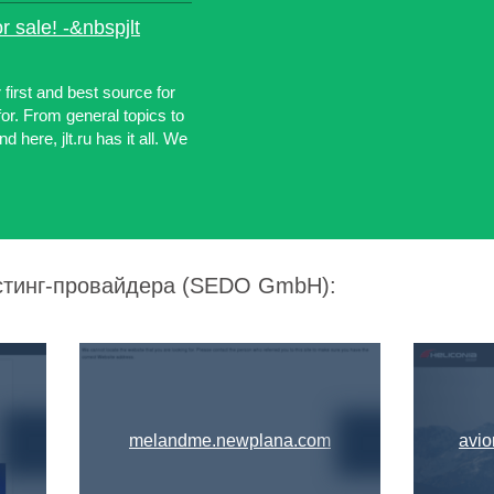
or sale! -&nbspjlt
r first and best source for
 for. From general topics to
 here, jlt.ru has it all. We
остинг-провайдера (SEDO GmbH):
melandme.newplana.com
avio