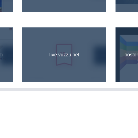
om
live.vuzzu.net
boston