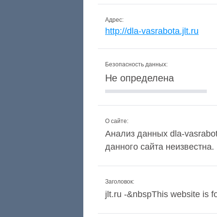
Адрес:
http://dla-vasrabota.jlt.ru
Безопасность данных:
Не определена
О сайте:
Анализ данных dla-vasrabot
данного сайта неизвестна.
Заголовок:
jlt.ru -&nbspThis website is 