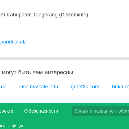
 Kabupaten Tangerang (Diskominfo)
pandi.or.id/
 могут быть вам интересны:
.ua
cise.msstate.edu
greet2k.com
buka.c
роекте
О безопасности
рава защищены.