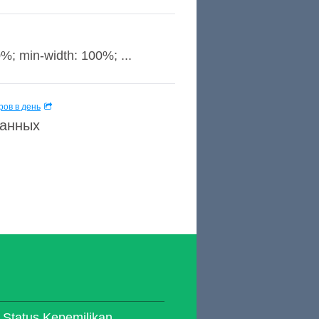
%; min-width: 100%; ...
ов в день
данных
 Status Kepemilikan