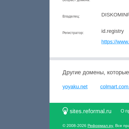
Возраст домена:
DISKOMINFO
Владелец:
id.registry
Регистратор:
https://www.
Другие домены, которые
yoyaku.net
colmart.com
sites.reformal.ru
О п
© 2008-2026
Реформал.ру
, Все п