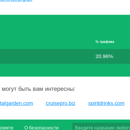
% трафика
20.96%
 могут быть вам интересны:
talgarden.com
cruisepro.biz
spiritdrinks.com
роекте
О безопасности