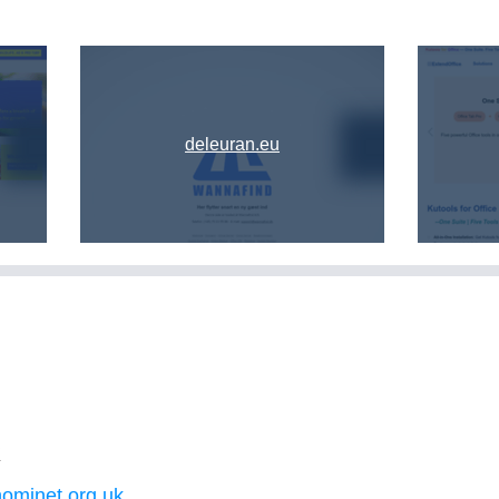
deleuran.eu
K
nominet.org.uk