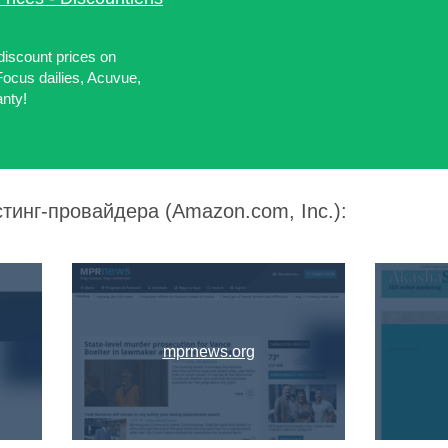
discount prices on
Focus dailies, Acuvue,
anty!
тинг-провайдера (Amazon.com, Inc.):
mprnews.org