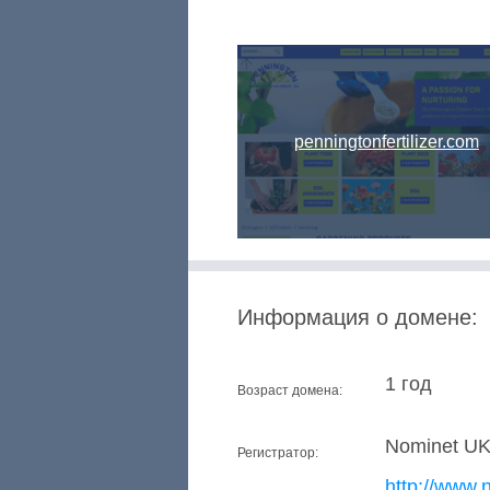
penningtonfertilizer.com
Информация о домене:
1 год
Возраст домена:
Nominet U
Регистратор:
http://www.