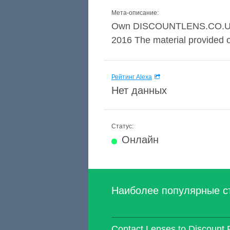
Мета-описание:
Own DISCOUNTLENS.CO.UK tod
2016 The material provided on
Рейтинг Alexa
Нет данных
Статус:
Онлайн
Наиболее популярные с
Contact Lenses to Discount P