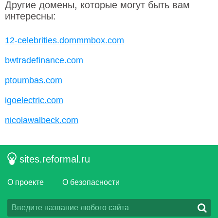
Другие домены, которые могут быть вам
интересны:
12-celebrities.dommmbox.com
bwtradefinance.com
ptoumbas.com
igoelectric.com
nicolawalbeck.com
sites.reformal.ru
О проекте
О безопасности