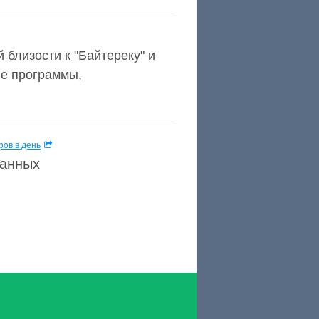
близости к "Байтереку" и
ые программы,
ов в день
данных