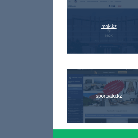
mok.kz
sportsatu.kz