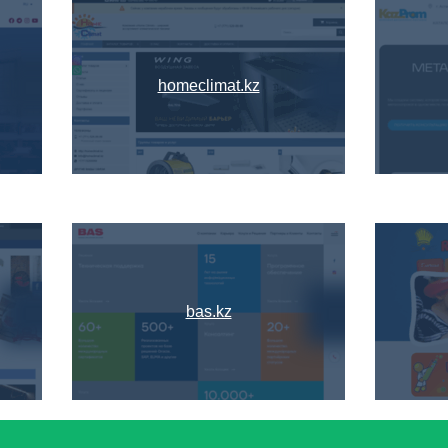
homeclimat.kz
bas.kz