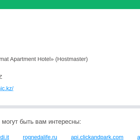
mat Apartment Hotel» (Hostmaster)
Z
ic.kz/
 могут быть вам интересны:
i.it
rognedalife.ru
api.clickandpark.com
a