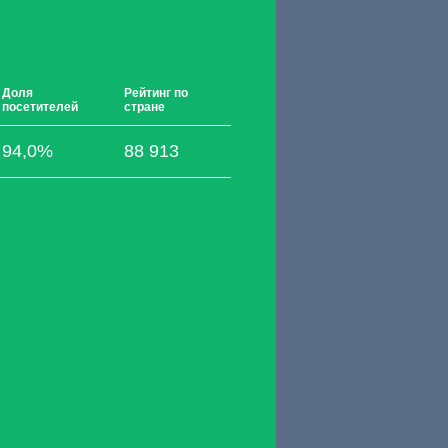
Доля
Рейтинг по
посетителей
стране
94,0%
88 913