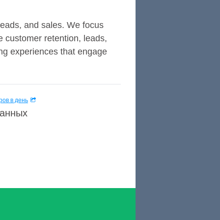
leads, and sales. We focus
e customer retention, leads,
ting experiences that engage
ов в день
данных