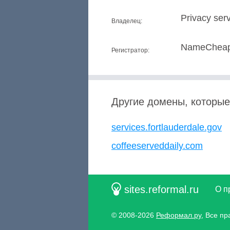
Privacy serv
Владелец:
NameCheap,
Регистратор:
Другие домены, которые
services.fortlauderdale.gov
coffeeserveddaily.com
sites.reformal.ru
О п
© 2008-2026
Реформал.ру
, Все п