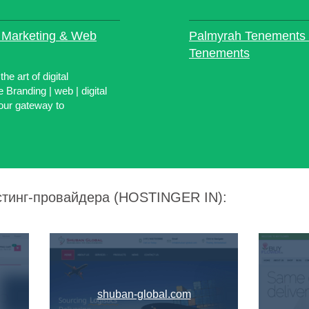
l Marketing & Web
Palmyrah Tenements 
Tenements
e art of digital
 Branding | web | digital
ur gateway to
стинг-провайдера (HOSTINGER IN):
shuban-global.com