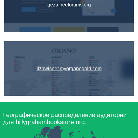
geza.freeforums.org
lizawisner.myorganogold.com
Географическое распределение аудитории
для billygrahambookstore.org: