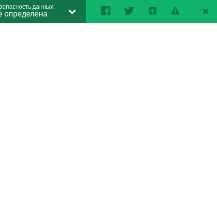
зопасность данных:
е определена