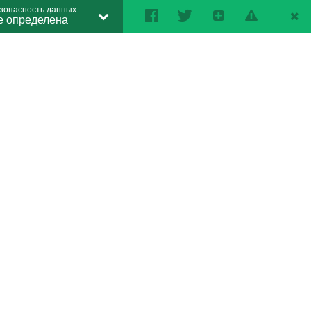
зопасность данных:
е определена