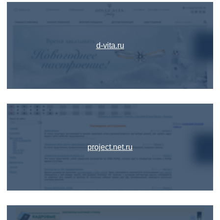
d-vita.ru
project.net.ru