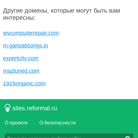
Другие домены, которые могут быть вам
интересны:
wvcomputerrepair.com
m.ganpatisongs.in
expertcity.com
maztuned.com
1915organic.com
sites.reformal.ru
О проекте
О безопасности