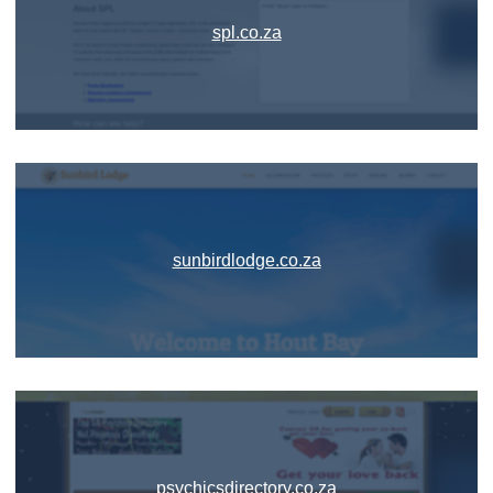
spl.co.za
sunbirdlodge.co.za
psychicsdirectory.co.za