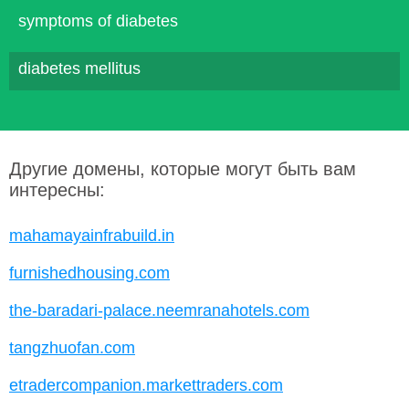
symptoms of diabetes
diabetes mellitus
Другие домены, которые могут быть вам
интересны:
mahamayainfrabuild.in
furnishedhousing.com
the-baradari-palace.neemranahotels.com
tangzhuofan.com
etradercompanion.markettraders.com