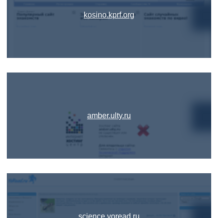
kosino.kprf.org
amber.ulty.ru
science.yoread.ru