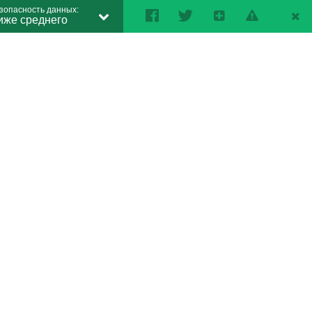
зопасность данных:
иже среднего