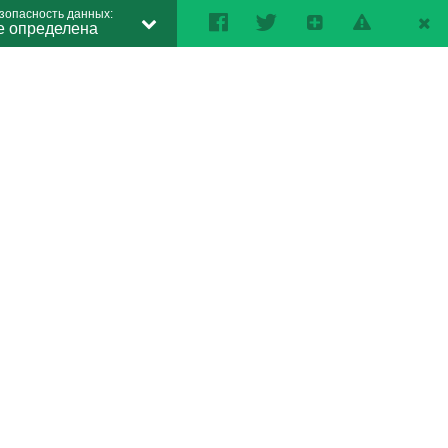
зопасность данных:
е определена