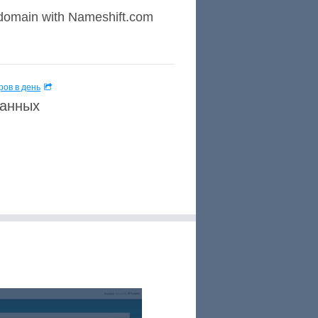
a domain with Nameshift.com
ов в день
данных