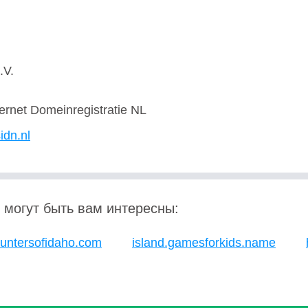
.V.
ternet Domeinregistratie NL
idn.nl
 могут быть вам интересны:
untersofidaho.com
island.gamesforkids.name