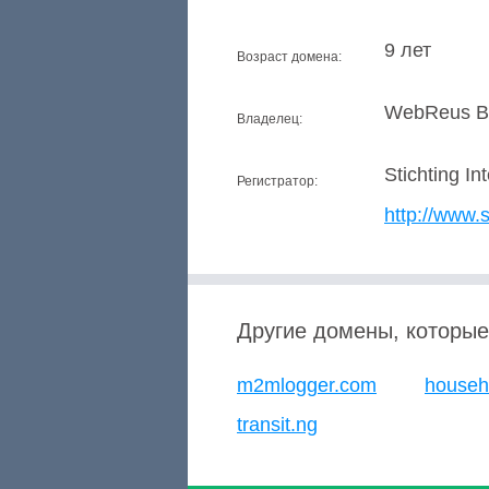
9 лет
Возраст домена:
WebReus B
Владелец:
Stichting In
Регистратор:
http://www.s
Другие домены, которые
m2mlogger.com
househ
transit.ng