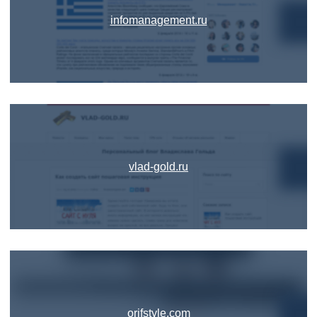
infomanagement.ru
vlad-gold.ru
orifstyle.com