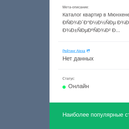
Мета-описание:
Каталог квартир в Мюнхен
ÐÑÐ¾Ð´Ð°Ð½Ð½ÑÐµ Ð¾Ð±
Ð¾Ð±ÑÐµÐºÑÐ¾Ð² Ð...
Рейтинг Alexa
Нет данных
Статус:
Онлайн
Наиболее популярные с