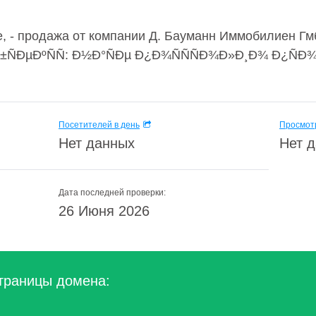
е, - продажа от компании Д. Бауманн Иммобилиен Г
ÑÐµÐºÑÑ: Ð½Ð°ÑÐµ Ð¿Ð¾ÑÑÑÐ¾Ð»Ð¸Ð¾ Ð¿ÑÐ
Посетителей в день
Просмотр
Нет данных
Нет 
Дата последней проверки:
26 Июня 2026
траницы домена: