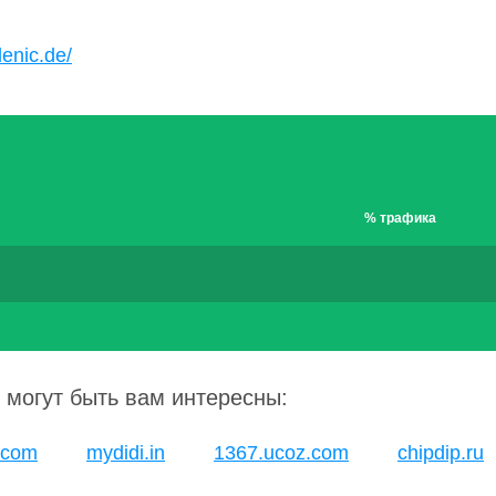
denic.de/
% трафика
 могут быть вам интересны:
.com
mydidi.in
1367.ucoz.com
chipdip.ru