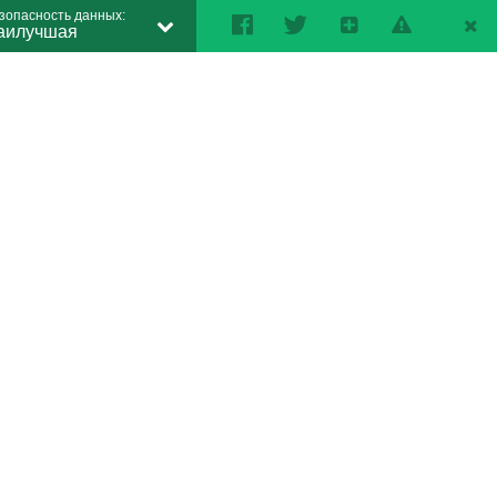
зопасность данных:
аилучшая