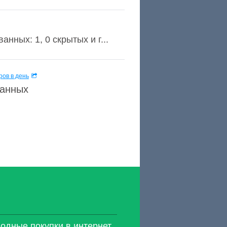
нных: 1, 0 скрытых и г...
ов в день
данных
годные покупки в интернет