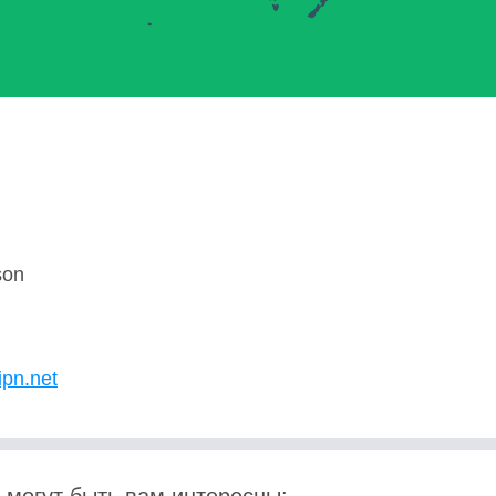
son
U
ipn.net