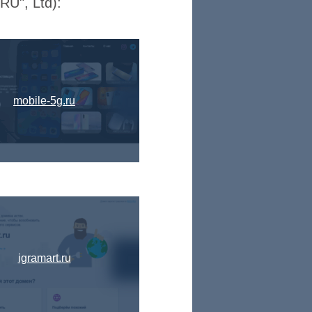
U", Ltd):
mobile-5g.ru
igramart.ru