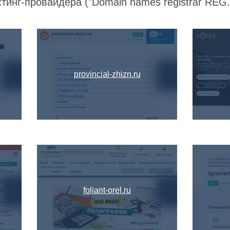
тинг-провайдера ("Domain names registrar REG.R
provincial-zhizn.ru
foliant-orel.ru