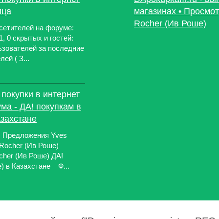
ица
магазинах • Просмо
Rocher (Ив Роше)
сетителей на форуме:
1, 0 скрытых и гостей:
льзователей за последние
ей ( З...
покупки в интернет
ма - ДА! покупкам в
азахстане
 Предложения Yves
 Rocher (Ив Роше)
her (Ив Роше) ДА!
е) в Казахстане Ф...