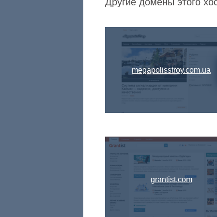
Другие домены этого хос
megapolisstroy.com.ua
grantist.com