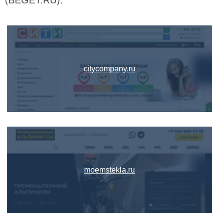
(BEGET.RU):
citycompany.ru
moemstekla.ru