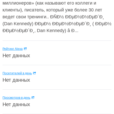
миллионеров» (как называют его коллеги и
клиенты), писатель, который уже более 30 лет
ведет свои тренинги.. ÐÑÐ½ ÐÐµÐ½Ð½ÐµÐ´Ð¸
(Dan Kennedy) ÐÐµÐ½ ÐÐµÐ½Ð½ÐµÐ´Ð¸ ( ÐÐµÐ½
ÐÐµÐ½ÐµÐ´Ð¸, Dan Kennedy) â Ð...
Рейтинг Alexa
Нет данных
Посетителей в день
Нет данных
Просмотров в день
Нет данных