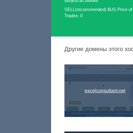
SELL(recommended) $US Price o
Trades: 0
Другие домены этого хост
excelconsultant.net