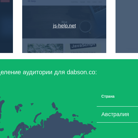
js-help.net
еление аудитории для dabson.co:
Страна
Австралия