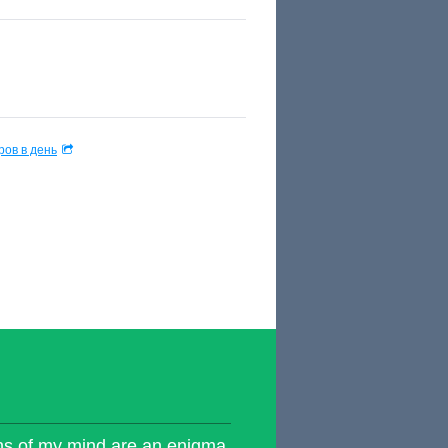
ов в день
ns of my mind are an enigma