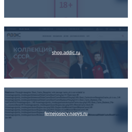
shop.addic.ru
fernejosecy.napys.ru