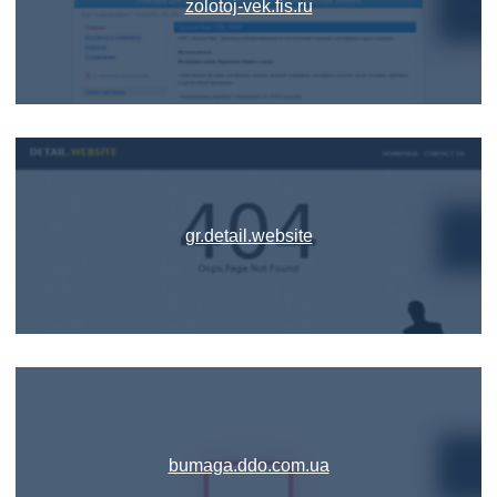
zolotoj-vek.fis.ru
gr.detail.website
bumaga.ddo.com.ua