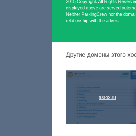
2015 Copyright. All Rights Reserve
displayed above are served automati
Neither ParkingCrew nor the domai
relationship with the adver...
Другие домены этого хо
asrox.ru