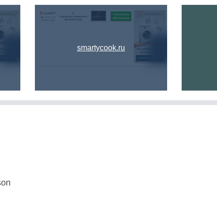
smartycook.ru
son
U