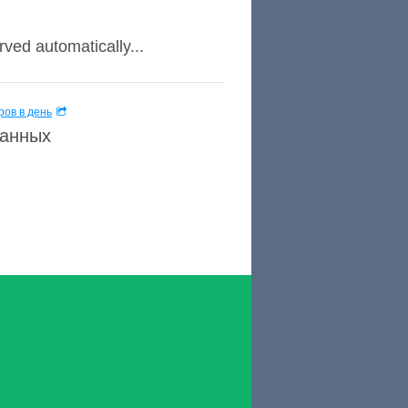
ved automatically...
ов в день
данных