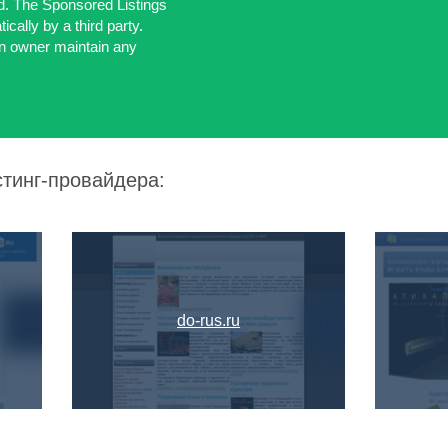
d. The Sponsored Listings
cally by a third party.
n owner maintain any
стинг-провайдера:
do-rus.ru