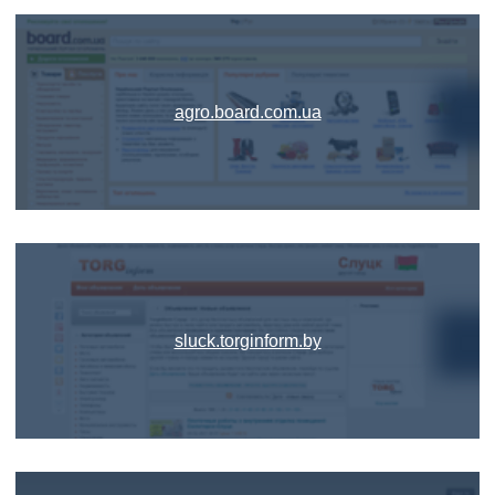
agro.board.com.ua
sluck.torginform.by