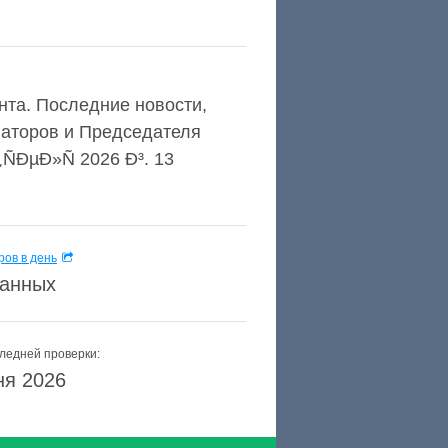
та. Последние новости,
наторов и Председателя
ÑÐµÐ»Ñ 2026 Ð³. 13
ов в день
данных
ледней проверки:
ня 2026