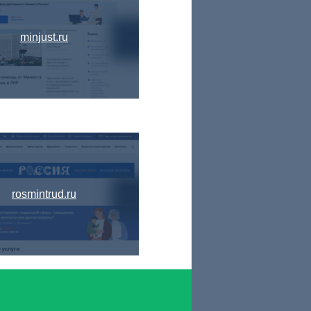
minjust.ru
rosmintrud.ru