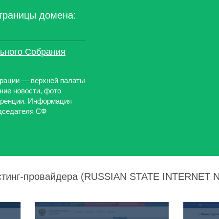
траницы домена:
ьного Собрания
рации — верхней палаты
ние новости, фото
еренции. Информация
едседателя СФ
остинг-провайдера (RUSSIAN STATE INTERNET