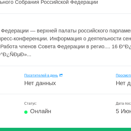
ьного Собрания Российской Федерации
Федерации — верхней палаты российского парламен
пресс-конференции. Информация о деятельности се
абота членов Совета Федерации в регио.... 16 Ð°Ð¿
Ð°Ð¿ÑÐµÐ»...
Посетителей в день
Просмотр
Нет данных
Нет 
Статус:
Дата пос
Онлайн
5 Ию