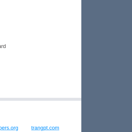
ard
pers.org
trangpt.com