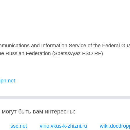
munications and Information Service of the Federal Gu
the Russian Federation (Spetssvyaz FSO RF)
ipn.net
 могут быть вам интересны:
ssc.net
vino.vkus-k-zhizni.ru
wiki.docdrop