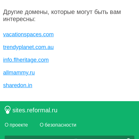
Другие домены, которые могут быть вам
интересны:
vacationspaces.com
trendyplanet.com.au
info.flheritage.com
allmammy.ru
sharedon.in
sites.reformal.ru
О проекте
О безопасности