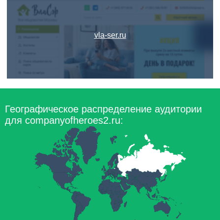
vla-ser.ru
Географическое распределение аудитории
для companyofheroes2.ru: