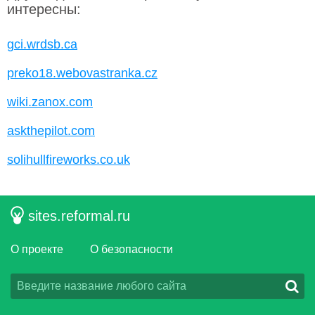
интересны:
gci.wrdsb.ca
preko18.webovastranka.cz
wiki.zanox.com
askthepilot.com
solihullfireworks.co.uk
sites.reformal.ru
О проекте
О безопасности