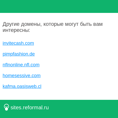
Другие домены, которые могут быть вам
интересны:
invitecash.com
pimpfashion.de
nflnonline.nfl.com
homesessive.com
kafma.oasisweb.cl
sites.reformal.ru