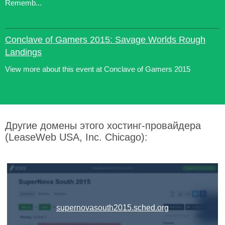
Rememb...
Conclave of Gamers 2015: Savage Worlds Rough
Landings
View more about this event at Conclave of Gamers 2015
Другие домены этого хостинг-провайдера
(LeaseWeb USA, Inc. Chicago):
supernovasouth2015.sched.org