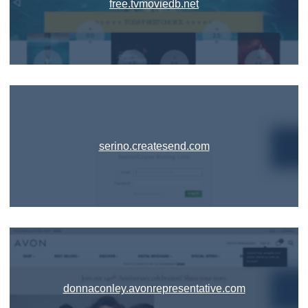
free.tvmoviedb.net
serino.createsend.com
donnaconley.avonrepresentative.com