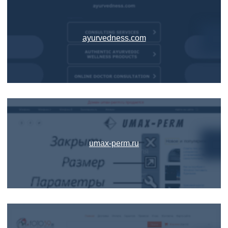
ayurvedness.com
umax-perm.ru