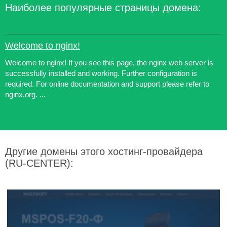
Наиболее популярные страницы домена:
Welcome to nginx!
Welcome to nginx! If you see this page, the nginx web server is
successfully installed and working. Further configuration is
required. For online documentation and support please refer to
nginx.org. ...
Другие домены этого хостинг-провайдера
(RU-CENTER):