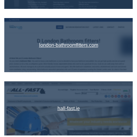
london-bathroomfitters.com
hall-fast.ie